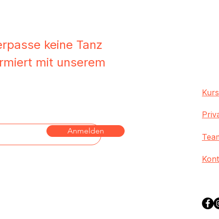
erpasse keine Tanz
formiert mit unserem
Kur
Priv
Anmelden
Tea
Kont