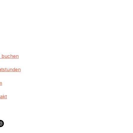
s buchen
atstunden
m
akt