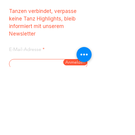
Tanzen verbindet, verpasse
keine Tanz Highlights, bleib
informiert mit unserem
Newsletter
E-Mail-Adresse
Anmelden
AG
B
Cookies
Impressu
m
Datenschut
z
Kurs buchen