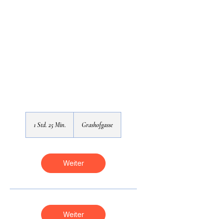
1 Std. 25 Min.
1
Grashofgasse
S
t
d
2
Weiter
5
M
i
n
.
Weiter