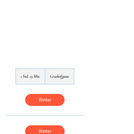
1 Std. 25 Min.
1
Grashofgasse
S
t
d
2
Weiter
5
M
i
n
.
Weiter