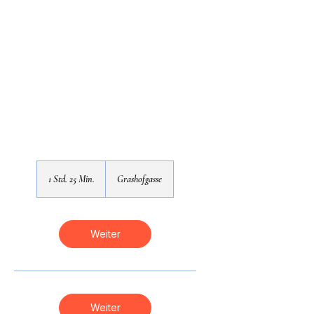
1 Std. 25 Min.
1
Grashofgasse
S
t
d
2
Weiter
5
M
i
n
.
Weiter