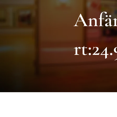
Anfä
rt:24.