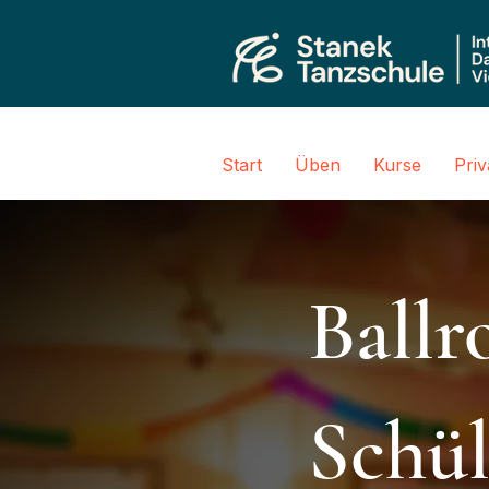
Start
Üben
Kurse
Pri
Ball
Schül