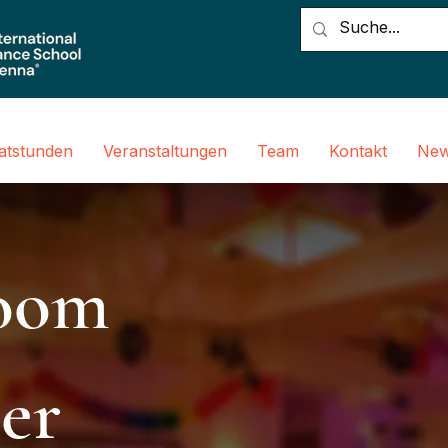
vatstunden
Veranstaltungen
Team
Kontakt
New
room
er