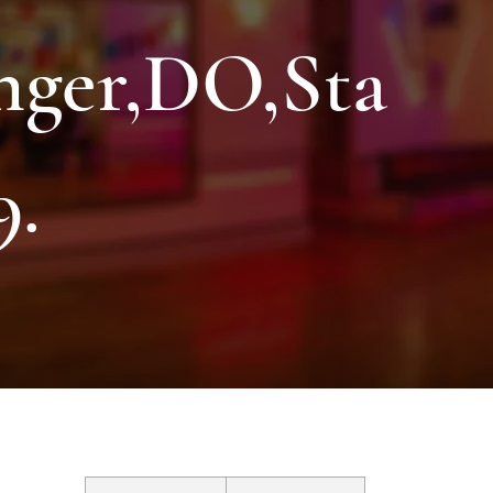
nger,DO,Sta
9.