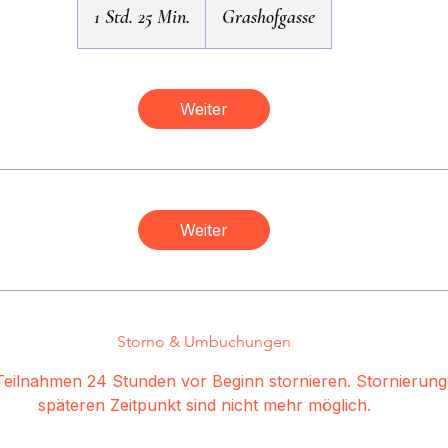
1 Std. 25 Min.
1
Grashofgasse
S
t
d
Weiter
2
5
M
i
Weiter
n
.
Storno & Umbuchungen
Teilnahmen 24 Stunden vor Beginn stornieren. Stornierun
späteren Zeitpunkt sind nicht mehr möglich.