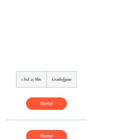
1 Std. 25 Min.
1
Grashofgasse
S
t
d
2
Weiter
5
M
i
n
.
Weiter