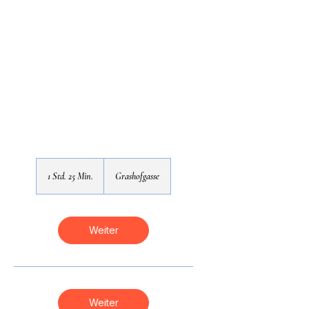
1 Std. 25 Min.
1
Grashofgasse
S
t
d
2
Weiter
5
M
i
n
.
Weiter