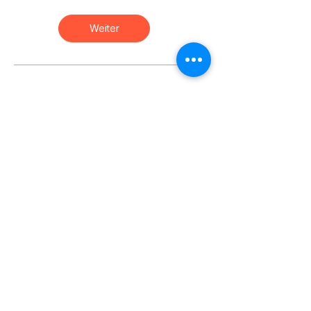
Weiter
Tanzen verbindet, verpasse
keine Tanz Highlights, bleib
informiert mit unserem
Newsletter
E-Mail-Adresse
Anmelden