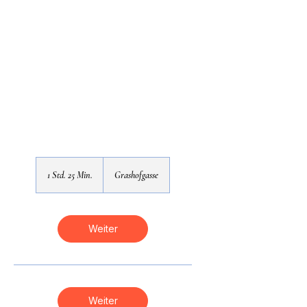
1 Std. 25 Min.
1
Grashofgasse
S
t
d
2
Weiter
5
M
i
n
.
Weiter