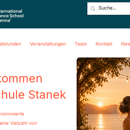
vatstunden
Veranstaltungen
Team
Kontakt
New
llkommen
chule Stanek
renommierte
eine Vielzahl von