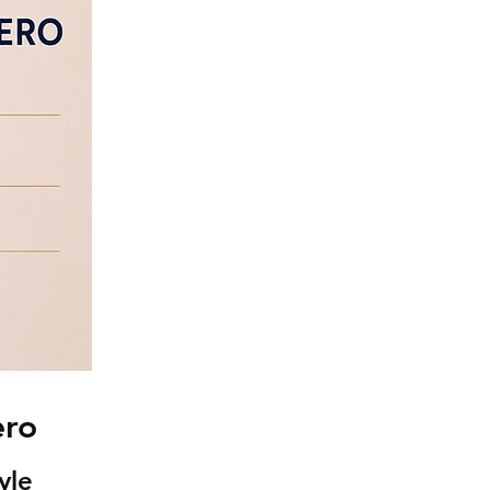
ero
yle