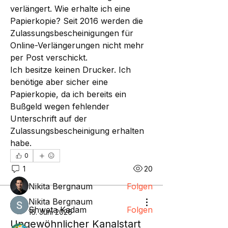
verlängert. Wie erhalte ich eine 
Papierkopie? Seit 2016 werden die 
Zulassungsbescheinigungen für 
Online-Verlängerungen nicht mehr 
per Post verschickt.
Ich besitze keinen Drucker. Ich 
benötige aber sicher eine 
Papierkopie, da ich bereits ein 
Info
Bußgeld wegen fehlender 
Willkommen in der Gruppe! Hier
Unterschrift auf der 
können sich Mitglieder austau
...
Zulassungsbescheinigung erhalten 
Weiterlesen
habe.
0
1
20
Mitglieder
Nikita Bergnaum
Folgen
Nikita Bergnaum
Shweta Kadam
Folgen
16. Juni 2026
Ungewöhnlicher Kanalstart