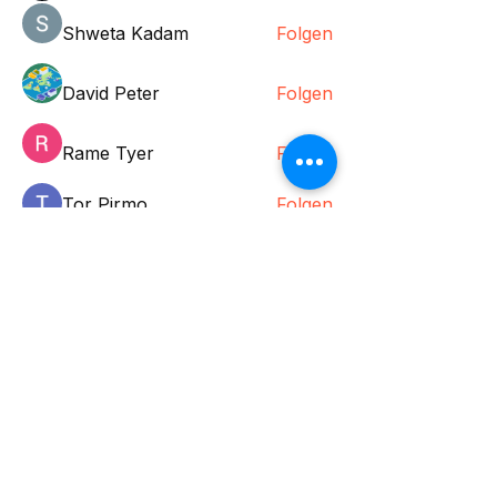
Shweta Kadam
Folgen
David Peter
Folgen
Rame Tyer
Folgen
Tor Pirmo
Folgen
Alle Mitglieder anzeigen (43)
Tanzen verbindet, verpasse
keine Tanz Highlights, bleib
informiert mit unserem
Newsletter